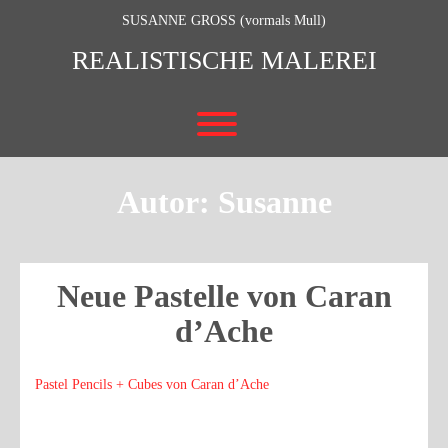
Skip
SUSANNE GROSS (vormals Mull)
to
content
REALISTISCHE MALEREI
Toggle menu visibility.
Autor:
Susanne
Neue Pastelle von Caran
d’Ache
Pastel Pencils + Cubes von Caran d’Ache